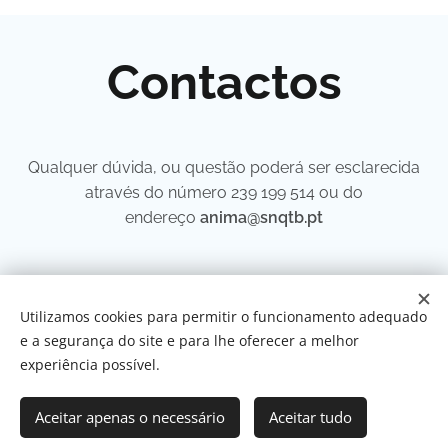
Contactos
Qualquer dúvida, ou questão poderá ser esclarecida
através do número 239 199 514 ou do
endereço
anima@snqtb.pt
Utilizamos cookies para permitir o funcionamento adequado
e a segurança do site e para lhe oferecer a melhor
© 2026
Fundação SNQTB | Todos os direitos reservados.
experiência possível.
Política de Privacidade
Termos e Condições
Política de Cookies
Aceitar apenas o necessário
Aceitar tudo
Cookies