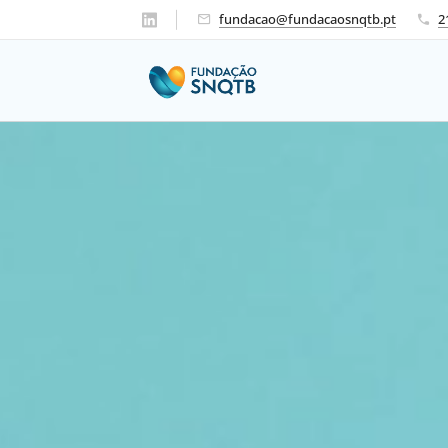
fundacao@fundacaosnqtb.pt
2