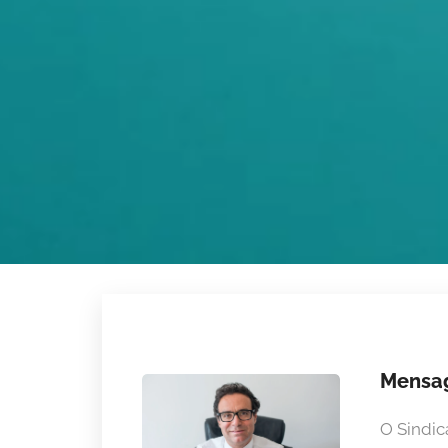
Mensag
O Sindic