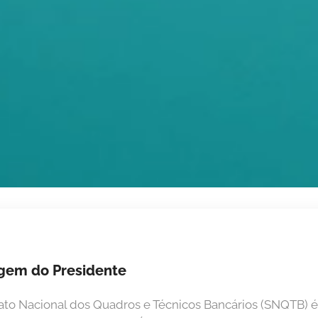
em do Presidente
ato Nacional dos Quadros e Técnicos Bancários (SNQTB) é