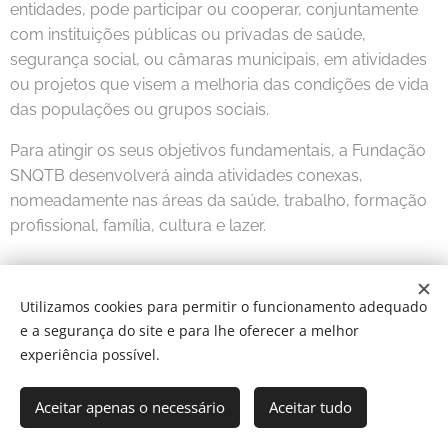
entidades, pode participar ou cooperar, conjuntamente
com instituições públicas ou privadas de saúde,
segurança social, ou câmaras municipais, em atividades
ou projetos que visem a melhoria das condições de vida
das populações ou grupos sociais.
Para atingir os seus objetivos fundamentais, a Fundação
SNQTB desenvolverá ainda atividades conexas,
nomeadamente nas áreas da saúde, trabalho, formação
profissional, família, cultura e lazer.
Utilizamos cookies para permitir o funcionamento adequado
e a segurança do site e para lhe oferecer a melhor
© 2026
Fundação SNQTB | Todos os direitos reservados.
experiência possível.
Política de Privacidade
Termos e Condições
Política de Cookies
Aceitar apenas o necessário
Aceitar tudo
Cookies