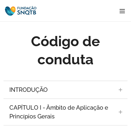
Código de
conduta
INTRODUÇÃO
As fundações são instituições privadas sem
CAPÍTULO I - Âmbito de Aplicação e
fins lucrativos, que visam contribuir para o
Princípios Gerais
bem comum e que são dotadas dos bens e do
suporte económico necessários à